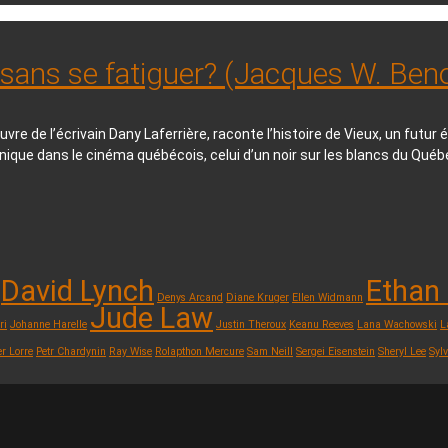
sans se fatiguer? (Jacques W. Ben
e de l’écrivain Dany Laferrière, raconte l’histoire de Vieux, un futur é
que dans le cinéma québécois, celui d’un noir sur les blancs du Québ
David Lynch
Ethan
Denys Arcand
Diane Kruger
Ellen Widmann
Jude Law
ri
Johanne Harelle
Justin Theroux
Keanu Reeves
Lana Wachowski
L
er Lorre
Petr Chardynin
Ray Wise
Rolapthon Mercure
Sam Neill
Sergei Eisenstein
Sheryl Lee
Sylv