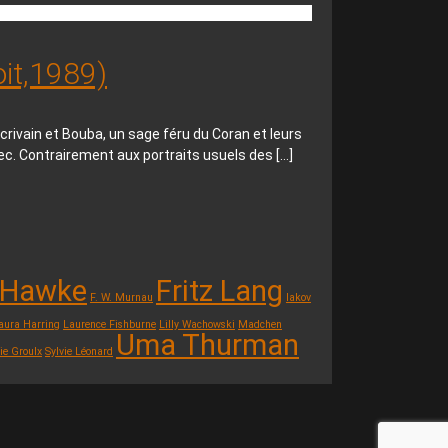
oit,1989)
crivain et Bouba, un sage féru du Coran et leurs
ec. Contrairement aux portraits usuels des
[…]
 Hawke
Fritz Lang
F. W. Murnau
Iakov
aura Harring
Laurence Fishburne
Lilly Wachowski
Madchen
Uma Thurman
ie Groulx
Sylvie Léonard