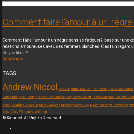
Comment faire l’amour à un nègre 
Comment faire l’amour à un nègre sans se fatiguer?, basé sur une œuvr
relations amoureuses avec des femmes blanches. C’est un regard uni
Do you like it?
Read more
TAGS
Andrew Niccol
Ang Lee
Bruno Mourral
Carl Boese
Carrie-Anne Moss
Protazanov
Inge Landgut
Isaach De Bankolé
Jacques W. Benoit
James Cameron
Jasmuel And
Amick
Manfred Marcelin
Marc Labrèche
Montage
Myrna Loy
Naomi Watts
Paul Wegener
Pet
Victor Désy
William A. Wellman
© Kinoreal. All Rights Reserved.