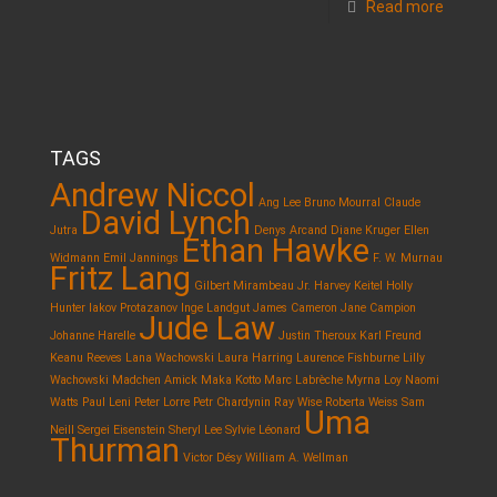
Read more
TAGS
Andrew Niccol
Ang Lee
Bruno Mourral
Claude
David Lynch
Jutra
Denys Arcand
Diane Kruger
Ellen
Ethan Hawke
Widmann
Emil Jannings
F. W. Murnau
Fritz Lang
Gilbert Mirambeau Jr.
Harvey Keitel
Holly
Hunter
Iakov Protazanov
Inge Landgut
James Cameron
Jane Campion
Jude Law
Johanne Harelle
Justin Theroux
Karl Freund
Keanu Reeves
Lana Wachowski
Laura Harring
Laurence Fishburne
Lilly
Wachowski
Madchen Amick
Maka Kotto
Marc Labrèche
Myrna Loy
Naomi
Watts
Paul Leni
Peter Lorre
Petr Chardynin
Ray Wise
Roberta Weiss
Sam
Uma
Neill
Sergei Eisenstein
Sheryl Lee
Sylvie Léonard
Thurman
Victor Désy
William A. Wellman