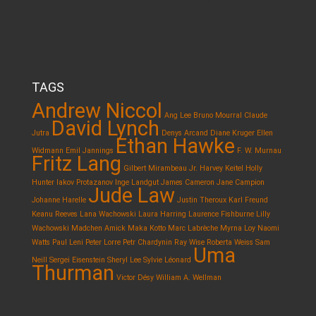
TAGS
Andrew Niccol
Ang Lee
Bruno Mourral
Claude
David Lynch
Jutra
Denys Arcand
Diane Kruger
Ellen
Ethan Hawke
Widmann
Emil Jannings
F. W. Murnau
Fritz Lang
Gilbert Mirambeau Jr.
Harvey Keitel
Holly
Hunter
Iakov Protazanov
Inge Landgut
James Cameron
Jane Campion
Jude Law
Johanne Harelle
Justin Theroux
Karl Freund
Keanu Reeves
Lana Wachowski
Laura Harring
Laurence Fishburne
Lilly
Wachowski
Madchen Amick
Maka Kotto
Marc Labrèche
Myrna Loy
Naomi
Watts
Paul Leni
Peter Lorre
Petr Chardynin
Ray Wise
Roberta Weiss
Sam
Uma
Neill
Sergei Eisenstein
Sheryl Lee
Sylvie Léonard
Thurman
Victor Désy
William A. Wellman